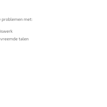
ze problemen met:
uiswerk
 vreemde talen
n