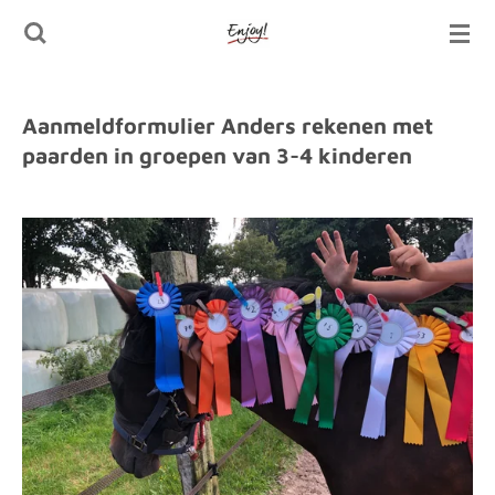
Ga
direct
naar
Aanmeldformulier Anders rekenen met
de
paarden in groepen van 3-4 kinderen
hoofdinhoud